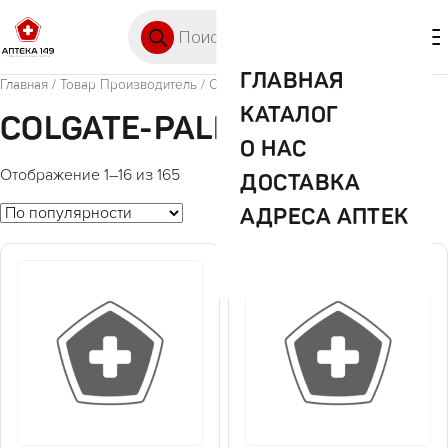
Перейти к содержимому
Поиск товаров
🛒 0
М
ГЛАВНАЯ
Главная
/ Товар Производитель / Colgate-Palmolive
КАТАЛОГ
COLGATE-PALMOLIVE
О НАС
Отображение 1–16 из 165
ДОСТАВКА
АДРЕСА АПТЕК