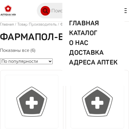
Перейти к содержимому
Поиск товаров
🛒 0
М
ГЛАВНАЯ
Главная
/ Товар Производитель / Фармапол-Волга
КАТАЛОГ
ФАРМАПОЛ-ВОЛГА
О НАС
Показаны все (6)
ДОСТАВКА
АДРЕСА АПТЕК