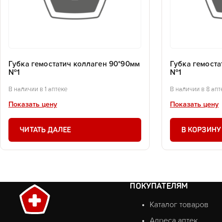
Губка гемостатич коллаген 90*90мм
Губка гемоста
№1
№1
В наличии в 1 аптеке
В наличии в 8 апт
Показать цену
Показать цену
ЧИТАТЬ ДАЛЕЕ
В КОРЗИНУ
ПОКУПАТЕЛЯМ
Каталог товаров
Адреса аптек