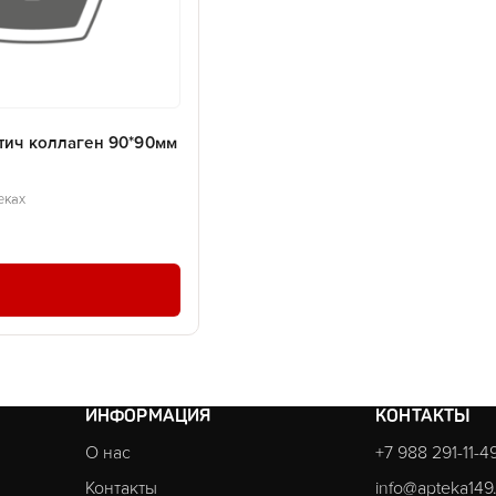
тич коллаген 90*90мм
еках
ИНФОРМАЦИЯ
КОНТАКТЫ
О нас
+7 988 291-11-4
Контакты
info@apteka149