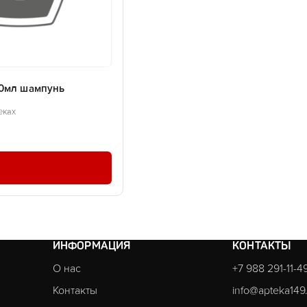
0мл шампунь
еках
ИНФОРМАЦИЯ
КОНТАКТЫ
О нас
+7 988 291-11-4
Контакты
info@apteka149