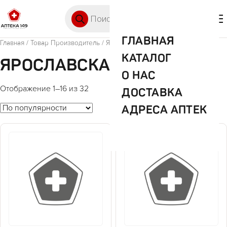
Перейти к содержимому
Поиск товаров
🛒 0
М
ГЛАВНАЯ
Главная
/ Товар Производитель / Ярославская ФФ
КАТАЛОГ
ЯРОСЛАВСКАЯ ФФ
О НАС
Отображение 1–16 из 32
ДОСТАВКА
АДРЕСА АПТЕК