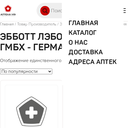
Перейти к содержимому
Поиск товаров
🛒 0
М
ГЛАВНАЯ
Главная
/ Товар Производитель / Эбботт Лэбораториз ГмбХ - Германия
КАТАЛОГ
ЭББОТТ ЛЭБОРАТОРИЗ
О НАС
ГМБХ - ГЕРМАНИЯ
ДОСТАВКА
АДРЕСА АПТЕК
Отображение единственного товара