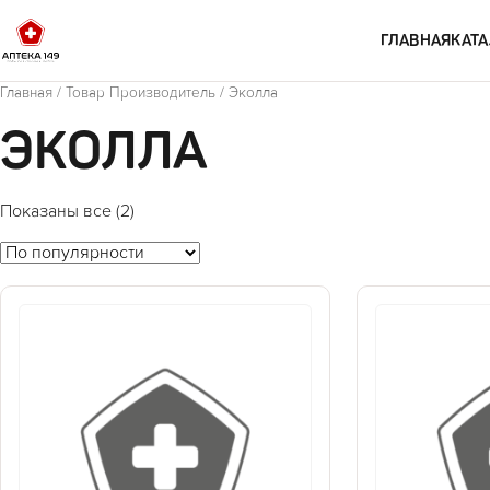
Перейти к содержимому
ГЛАВНАЯ
КАТА
Главная
/ Товар Производитель / Эколла
ЭКОЛЛА
Показаны все (2)