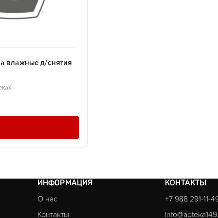
а влажные д/снятия
еках
ИНФОРМАЦИЯ
КОНТАКТЫ
О нас
+7 988 291-11-4
Контакты
info@apteka149