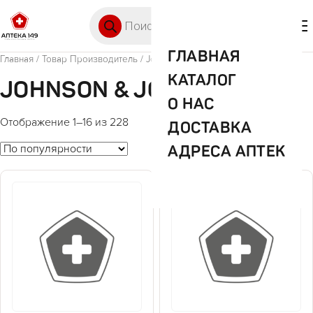
Перейти к содержимому
Поиск товаров
🛒 0
М
ГЛАВНАЯ
Главная
/ Товар Производитель / Johnson & Johnson
КАТАЛОГ
JOHNSON & JOHNSON
О НАС
Отображение 1–16 из 228
ДОСТАВКА
АДРЕСА АПТЕК