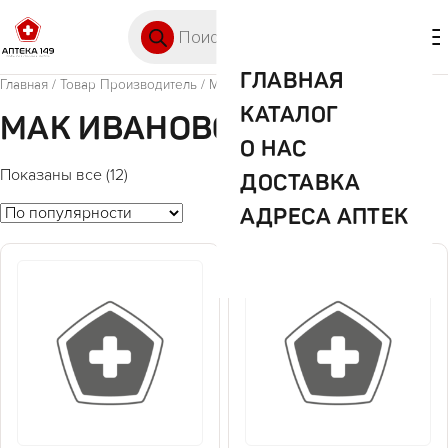
Перейти к содержимому
Поиск товаров
🛒 0
М
ГЛАВНАЯ
Главная
/ Товар Производитель / МАК Иваново
КАТАЛОГ
МАК ИВАНОВО
О НАС
Показаны все (12)
ДОСТАВКА
АДРЕСА АПТЕК