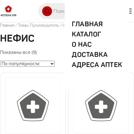
Перейти к содержимому
Поиск товаров
🛒 0
М
ГЛАВНАЯ
Главная
/ Товар Производитель / Нефис
КАТАЛОГ
НЕФИС
О НАС
Показаны все (9)
ДОСТАВКА
АДРЕСА АПТЕК