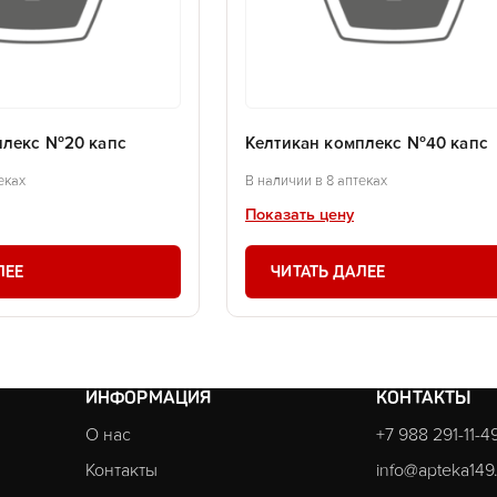
плекс №20 капс
Келтикан комплекс №40 капс
еках
В наличии в 8 аптеках
Показать цену
ЛЕЕ
ЧИТАТЬ ДАЛЕЕ
ИНФОРМАЦИЯ
КОНТАКТЫ
О нас
+7 988 291-11-4
Контакты
info@apteka149