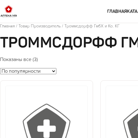
Перейти к содержимому
ГЛАВНАЯ
КАТА
Главная
/ Товар Производитель / Троммсдорфф ГмбХ и Ко. КГ
ТРОММСДОРФФ ГМБ
Показаны все (3)