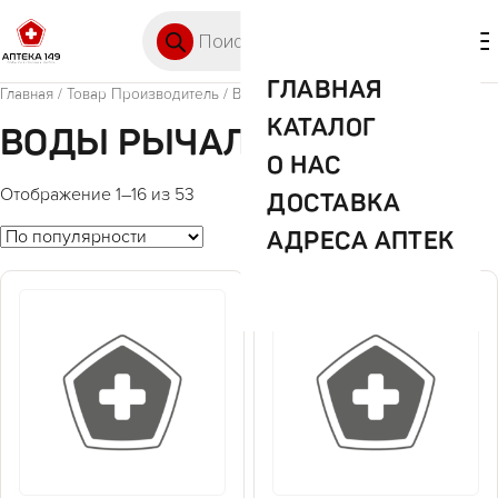
Перейти к содержимому
Поиск товаров
🛒 0
М
ГЛАВНАЯ
Главная
/ Товар Производитель / Воды Рычал-Су
КАТАЛОГ
ВОДЫ РЫЧАЛ-СУ
О НАС
Отображение 1–16 из 53
ДОСТАВКА
АДРЕСА АПТЕК