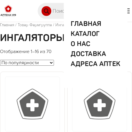
Перейти к содержимому
Поиск товаров
🛒 0
М
ГЛАВНАЯ
Главная
/ Товар Фармгруппа / Ингаляторы
КАТАЛОГ
ИНГАЛЯТОРЫ
О НАС
Отображение 1–16 из 70
ДОСТАВКА
АДРЕСА АПТЕК