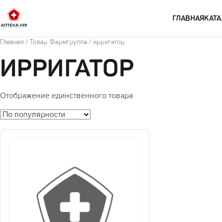
Перейти к содержимому
ГЛАВНАЯ
КАТА
Главная
/ Товар Фармгруппа / ирригатор
ИРРИГАТОР
Отображение единственного товара