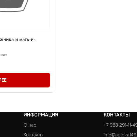
жника и мать-и-
еках
ЛЕЕ
ИНФОРМАЦИЯ
КОНТАКТЫ
О нас
+7 988 291-11-4
Контакты
info@apteka149