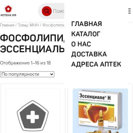
Перейти к содержимому
Поиск товаров
🛒 0
М
ГЛАВНАЯ
Главная
/ Товар МНН / Фосфолипиды эссенциальные
КАТАЛОГ
ФОСФОЛИПИДЫ
О НАС
ЭССЕНЦИАЛЬНЫЕ
ДОСТАВКА
АДРЕСА АПТЕК
Отображение 1–16 из 18