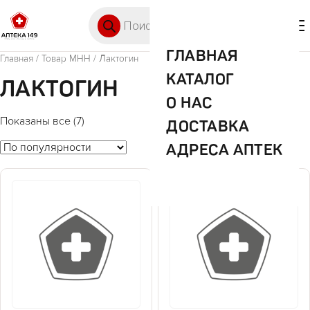
Перейти к содержимому
Поиск товаров
🛒 0
М
ГЛАВНАЯ
Главная
/ Товар МНН / Лактогин
КАТАЛОГ
ЛАКТОГИН
О НАС
Показаны все (7)
ДОСТАВКА
АДРЕСА АПТЕК