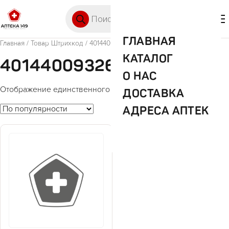
Перейти к содержимому
Поиск товаров
🛒 0
М
ГЛАВНАЯ
Главная
/ Товар Штрихкод / 4014400932683
КАТАЛОГ
4014400932683
О НАС
Отображение единственного товара
ДОСТАВКА
АДРЕСА АПТЕК