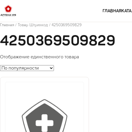
Перейти к содержимому
ГЛАВНАЯ
КАТА
Главная
/ Товар Штрихкод / 4250369509829
4250369509829
Отображение единственного товара