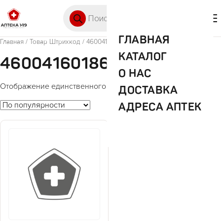
Перейти к содержимому
Поиск товаров
🛒 0
М
ГЛАВНАЯ
Главная
/ Товар Штрихкод / 4600416018611
КАТАЛОГ
4600416018611
О НАС
Отображение единственного товара
ДОСТАВКА
АДРЕСА АПТЕК