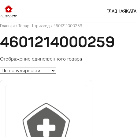
Перейти к содержимому
ГЛАВНАЯ
КАТА
Главная
/ Товар Штрихкод / 4601214000259
4601214000259
Отображение единственного товара