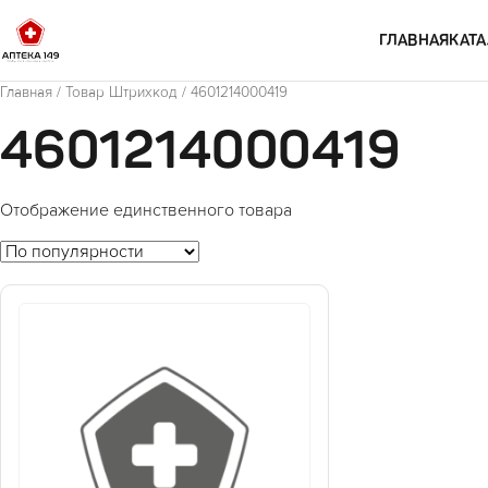
Перейти к содержимому
ГЛАВНАЯ
КАТА
Главная
/ Товар Штрихкод / 4601214000419
4601214000419
Отображение единственного товара