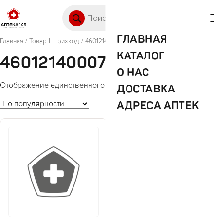
Перейти к содержимому
Поиск товаров
🛒 0
М
ГЛАВНАЯ
Главная
/ Товар Штрихкод / 4601214000709
КАТАЛОГ
4601214000709
О НАС
Отображение единственного товара
ДОСТАВКА
АДРЕСА АПТЕК