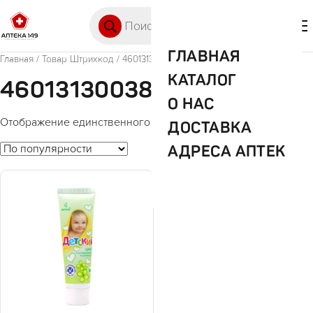
Перейти к содержимому
Поиск товаров
🛒 0
М
ГЛАВНАЯ
Главная
/ Товар Штрихкод / 4601313003861
КАТАЛОГ
4601313003861
О НАС
Отображение единственного товара
ДОСТАВКА
АДРЕСА АПТЕК