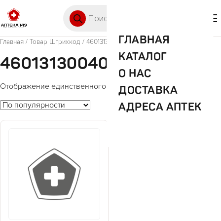
Перейти к содержимому
Поиск товаров
🛒 0
М
ГЛАВНАЯ
Главная
/ Товар Штрихкод / 4601313004028
КАТАЛОГ
4601313004028
О НАС
Отображение единственного товара
ДОСТАВКА
АДРЕСА АПТЕК