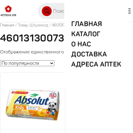
Перейти к содержимому
Поиск товаров
🛒 0
М
ГЛАВНАЯ
Главная
/ Товар Штрихкод / 4601313007357
КАТАЛОГ
4601313007357
О НАС
Отображение единственного товара
ДОСТАВКА
АДРЕСА АПТЕК