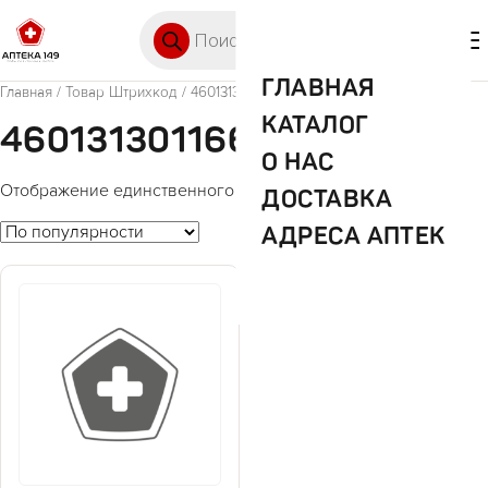
Перейти к содержимому
Поиск товаров
🛒 0
М
ГЛАВНАЯ
Главная
/ Товар Штрихкод / 4601313011668
КАТАЛОГ
4601313011668
О НАС
Отображение единственного товара
ДОСТАВКА
АДРЕСА АПТЕК