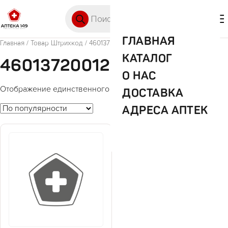
Перейти к содержимому
Поиск товаров
🛒 0
М
ГЛАВНАЯ
Главная
/ Товар Штрихкод / 4601372001273
КАТАЛОГ
4601372001273
О НАС
Отображение единственного товара
ДОСТАВКА
АДРЕСА АПТЕК