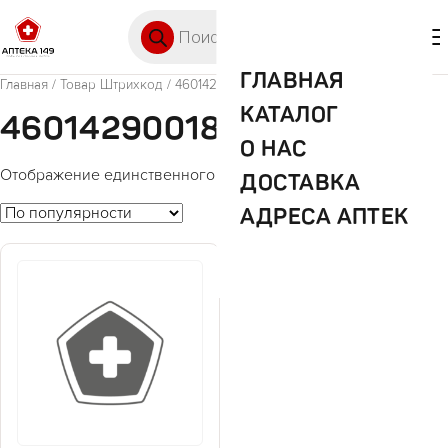
Перейти к содержимому
Поиск товаров
🛒 0
М
ГЛАВНАЯ
Главная
/ Товар Штрихкод / 4601429001881
КАТАЛОГ
4601429001881
О НАС
Отображение единственного товара
ДОСТАВКА
АДРЕСА АПТЕК