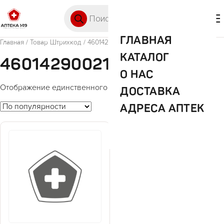
Перейти к содержимому
Поиск товаров
🛒 0
М
ГЛАВНАЯ
Главная
/ Товар Штрихкод / 4601429002147
КАТАЛОГ
4601429002147
О НАС
Отображение единственного товара
ДОСТАВКА
АДРЕСА АПТЕК