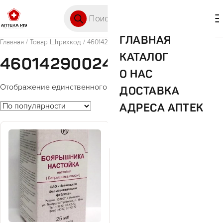
Перейти к содержимому
Поиск товаров
🛒 0
М
ГЛАВНАЯ
Главная
/ Товар Штрихкод / 4601429002482
КАТАЛОГ
4601429002482
О НАС
Отображение единственного товара
ДОСТАВКА
АДРЕСА АПТЕК