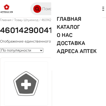
Перейти к содержимому
Поиск товаров
🛒 0
М
ГЛАВНАЯ
Главная
/ Товар Штрихкод / 4601429004189
КАТАЛОГ
4601429004189
О НАС
Отображение единственного товара
ДОСТАВКА
АДРЕСА АПТЕК