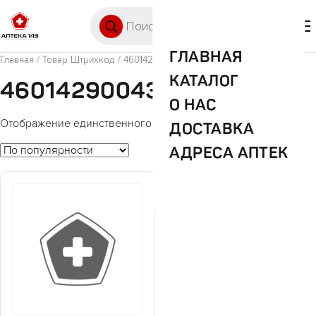
Перейти к содержимому
Поиск товаров
🛒 0
М
ГЛАВНАЯ
Главная
/ Товар Штрихкод / 4601429004387
КАТАЛОГ
4601429004387
О НАС
Отображение единственного товара
ДОСТАВКА
АДРЕСА АПТЕК