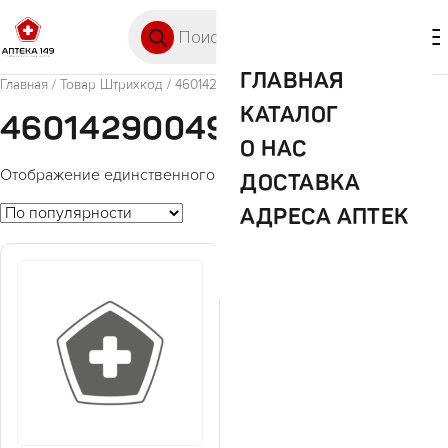
Перейти к содержимому
Поиск товаров
🛒 0
М
ГЛАВНАЯ
Главная
/ Товар Штрихкод / 4601429004936
КАТАЛОГ
4601429004936
О НАС
Отображение единственного товара
ДОСТАВКА
АДРЕСА АПТЕК