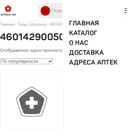
Перейти к содержимому
Поиск товаров
🛒 0
М
ГЛАВНАЯ
Главная
/ Товар Штрихкод / 4601429005070
КАТАЛОГ
4601429005070
О НАС
Отображение единственного товара
ДОСТАВКА
АДРЕСА АПТЕК