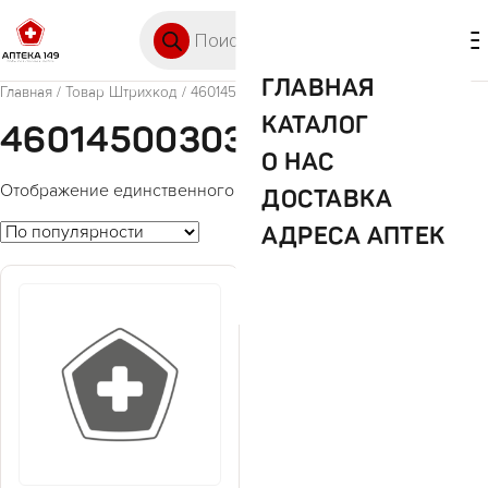
Перейти к содержимому
Поиск товаров
🛒 0
М
ГЛАВНАЯ
Главная
/ Товар Штрихкод / 4601450030379
КАТАЛОГ
4601450030379
О НАС
Отображение единственного товара
ДОСТАВКА
АДРЕСА АПТЕК