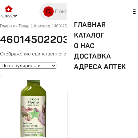
Перейти к содержимому
Поиск товаров
🛒 0
М
ГЛАВНАЯ
Главная
/ Товар Штрихкод / 4601450220374
КАТАЛОГ
4601450220374
О НАС
Отображение единственного товара
ДОСТАВКА
АДРЕСА АПТЕК