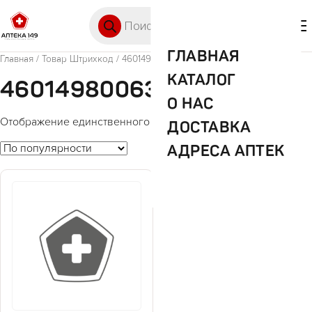
Перейти к содержимому
Поиск товаров
🛒 0
М
ГЛАВНАЯ
Главная
/ Товар Штрихкод / 4601498006374
КАТАЛОГ
4601498006374
О НАС
Отображение единственного товара
ДОСТАВКА
АДРЕСА АПТЕК