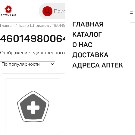
Перейти к содержимому
Поиск товаров
🛒 0
М
ГЛАВНАЯ
Главная
/ Товар Штрихкод / 4601498006428
КАТАЛОГ
4601498006428
О НАС
Отображение единственного товара
ДОСТАВКА
АДРЕСА АПТЕК