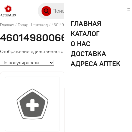
Перейти к содержимому
Поиск товаров
🛒 0
М
ГЛАВНАЯ
Главная
/ Товар Штрихкод / 4601498006626
КАТАЛОГ
4601498006626
О НАС
Отображение единственного товара
ДОСТАВКА
АДРЕСА АПТЕК