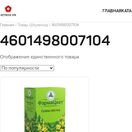
Перейти к содержимому
ГЛАВНАЯ
КАТА
Главная
/ Товар Штрихкод / 4601498007104
4601498007104
Отображение единственного товара