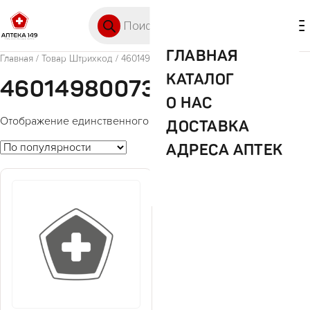
Перейти к содержимому
Поиск товаров
🛒 0
М
ГЛАВНАЯ
Главная
/ Товар Штрихкод / 4601498007302
КАТАЛОГ
4601498007302
О НАС
Отображение единственного товара
ДОСТАВКА
АДРЕСА АПТЕК