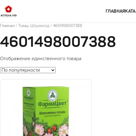
Перейти к содержимому
ГЛАВНАЯ
КАТА
Главная
/ Товар Штрихкод / 4601498007388
4601498007388
Отображение единственного товара