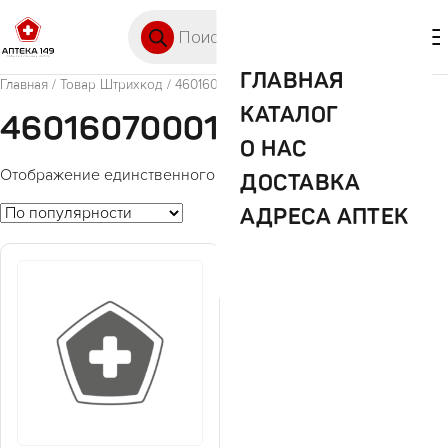
Перейти к содержимому
Поиск товаров
🛒 0
М
ГЛАВНАЯ
Главная
/ Товар Штрихкод / 4601607000194
КАТАЛОГ
4601607000194
О НАС
Отображение единственного товара
ДОСТАВКА
АДРЕСА АПТЕК