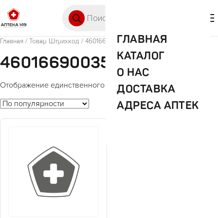
Перейти к содержимому
Поиск товаров
🛒 0
М
ГЛАВНАЯ
Главная
/ Товар Штрихкод / 4601669003539
КАТАЛОГ
4601669003539
О НАС
Отображение единственного товара
ДОСТАВКА
АДРЕСА АПТЕК