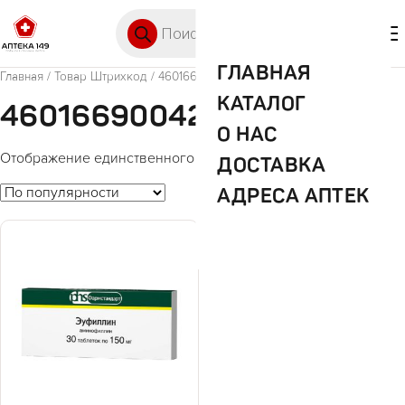
Перейти к содержимому
Поиск товаров
🛒 0
М
ГЛАВНАЯ
Главная
/ Товар Штрихкод / 4601669004208
КАТАЛОГ
4601669004208
О НАС
Отображение единственного товара
ДОСТАВКА
АДРЕСА АПТЕК