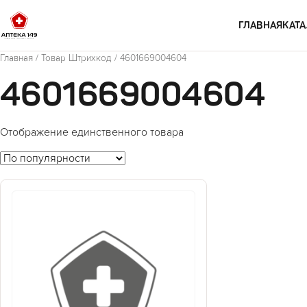
Перейти к содержимому
ГЛАВНАЯ
КАТА
Главная
/ Товар Штрихкод / 4601669004604
4601669004604
Отображение единственного товара