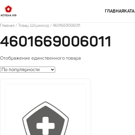
Перейти к содержимому
ГЛАВНАЯ
КАТА
Главная
/ Товар Штрихкод / 4601669006011
4601669006011
Отображение единственного товара