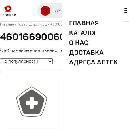
Перейти к содержимому
Поиск товаров
🛒 0
М
ГЛАВНАЯ
Главная
/ Товар Штрихкод / 4601669006066
КАТАЛОГ
4601669006066
О НАС
Отображение единственного товара
ДОСТАВКА
АДРЕСА АПТЕК