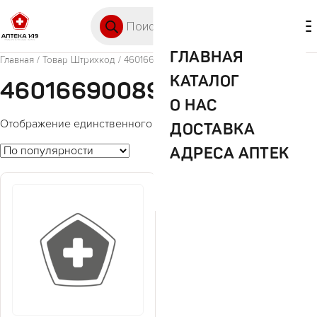
Перейти к содержимому
Поиск товаров
🛒 0
М
ГЛАВНАЯ
Главная
/ Товар Штрихкод / 4601669008978
КАТАЛОГ
4601669008978
О НАС
Отображение единственного товара
ДОСТАВКА
АДРЕСА АПТЕК